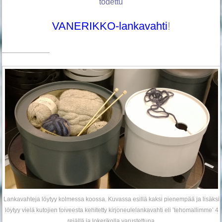
todettu
VANERIKKO-lankavahti
!
____________
Lankavahteja löytyy kolmessa koossa. Kuvassa esillä kaksi pienempää ja lisäksi
löytyy vielä kutojien toiveesta kehitetty kirjoneulelankavahti eli ’tehomallimme’ 4
reiällä ja lokerikolla varustettuna.