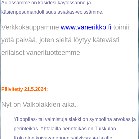
Aulassamme on käsidesi käytössänne ja
käsienpesumahdollisuus asiakas-wc:ssämme.
Verkkokauppamme
www.vanerikko.fi
toimii
yötä päivää, joten sieltä löytyy kätevästi
erilaiset vanerituotteemme.
Päivitetty 21.5.2024:
Nyt on Valkolakkien aika…
Ylioppilas- tai valmistujaislakki on symbolina arvokas ja
perinteikäs. Yhtälailla perinteikäs on Tuiskulan
Kotikolon koivuvanerinen säilytysrasia lakille.