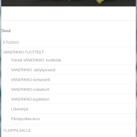
Sivut
ETUSIVU
VANERIKKO-TUOTTEET
Yleistä VANERIKKO -tuotteista
VANERIKKO -säilytysrasiat
VANERIKKO-lankavahti
VANERIKKO-roskakorit
VANERIKKO-pyykkikori
Liikelahjat
Päiväpulkka-koru
YLIOPPILAALLE