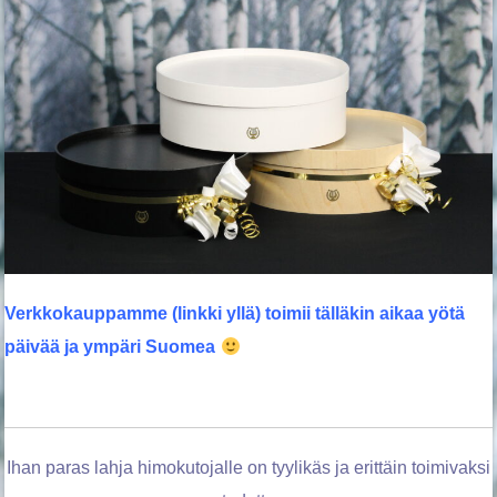
Verkkokauppamme (linkki yllä) toimii tälläkin aikaa yötä
päivää ja ympäri Suomea
Ihan paras lahja himokutojalle on tyylikäs ja erittäin toimivaksi