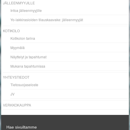
JÄLLEENMYYJILLE
Infoa jälleenmyyjille
Yo-lakkirasioiden tilauskaavake: jälleenmyyjät
KOTIKOLO
Kotikolon tarina
Myymälä
Näyttelyt ja tapahtumat
Mukana tapahtumissa
YHTEYSTIEDOT
Tietosuojaseloste
JV
VERKKOKAUPPA
Hae sivuiltamme