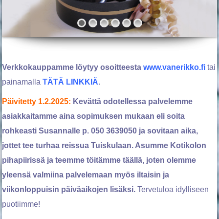
Verkkokauppamme löytyy osoitteesta
www.vanerikko.fi
tai
painamalla
TÄTÄ LINKKIÄ
.
Päivitetty 1.2.2025:
Kevättä odotellessa palvelemme
asiakkaitamme aina sopimuksen mukaan eli soita
rohkeasti Susannalle p. 050 3639050 ja sovitaan aika,
jottet tee turhaa reissua Tuiskulaan. Asumme Kotikolon
pihapiirissä ja teemme töitämme täällä, joten olemme
yleensä valmiina palvelemaan myös iltaisin ja
viikonloppuisin päiväaikojen lisäksi.
Tervetuloa idylliseen
puotiimme!