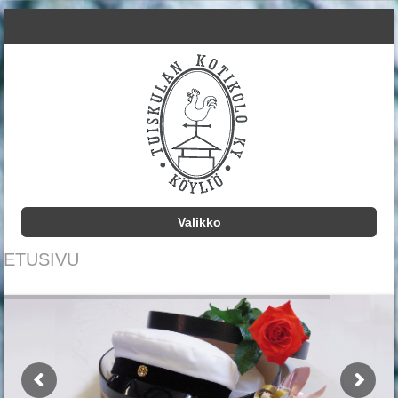
Valikko
Siirry sisältöön
ETUSIVU