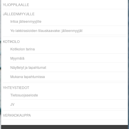
YLIOPPILAALLE
JÄLLEENMYYJILLE
Infoa jälleenmyyjille
Yo-lakkirasioiden tilauskaavake: jälleenmyyjät
KOTIKOLO
Kotikolon tarina
Myymälä
Näyttelyt ja tapahtumat
Mukana tapahtumissa
YHTEYSTIEDOT
Tietosuojaseloste
JV
VERKKOKAUPPA