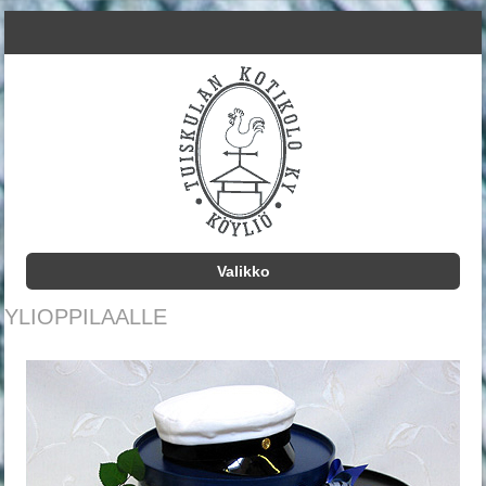
Valikko
Siirry sisältöön
YLIOPPILAALLE