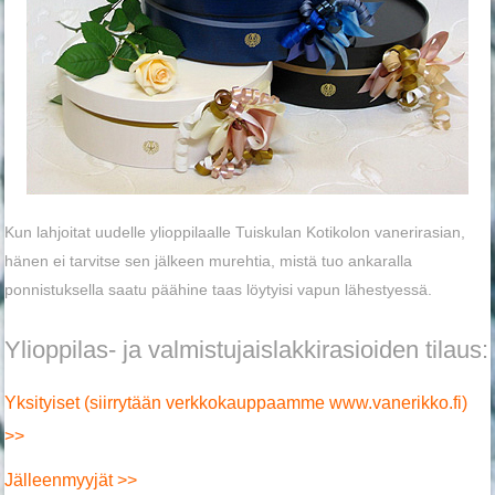
Kun lahjoitat uudelle ylioppilaalle Tuiskulan Kotikolon vanerirasian,
hänen ei tarvitse sen jälkeen murehtia, mistä tuo ankaralla
ponnistuksella saatu päähine taas löytyisi vapun lähestyessä.
Ylioppilas- ja valmistujaislakkirasioiden tilaus:
Yksityiset (siirrytään verkkokauppaamme www.vanerikko.fi)
>>
Jälleenmyyjät >>