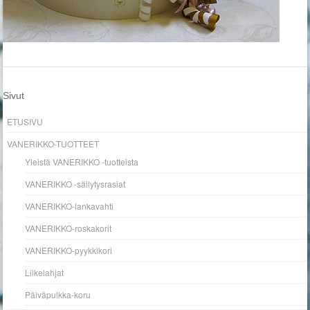
Sivut
ETUSIVU
VANERIKKO-TUOTTEET
Yleistä VANERIKKO -tuotteista
VANERIKKO -säilytysrasiat
VANERIKKO-lankavahti
VANERIKKO-roskakorit
VANERIKKO-pyykkikori
Liikelahjat
Päiväpulkka-koru